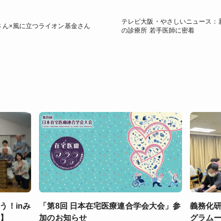
テレビ大阪・やさしいニュース：
さん×風に立つライオン基金さん
の診療所 若手医師に密着
う！inみ
「第8回 日本在宅医療連合学会大会」参
義務化
知】
加のお知らせ
グラム